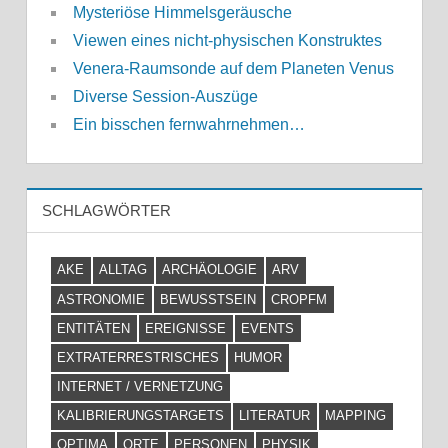
Mysteriöse Himmelsgeräusche
Viewen eines nicht-physischen Konstruktes
Venera-Raumsonde auf dem Planeten Venus
Diverse Session-Auszüge
Ein bisschen fernwahrnehmen…
SCHLAGWÖRTER
AKE
ALLTAG
ARCHÄOLOGIE
ARV
ASTRONOMIE
BEWUSSTSEIN
CROPFM
ENTITÄTEN
EREIGNISSE
EVENTS
EXTRATERRESTRISCHES
HUMOR
INTERNET / VERNETZUNG
KALIBRIERUNGSTARGETS
LITERATUR
MAPPING
OPTIMA
ORTE
PERSONEN
PHYSIK