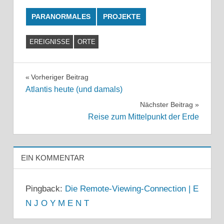
PARANORMALES
PROJEKTE
EREIGNISSE
ORTE
Beitragsnavigation
Vorheriger Beitrag
Atlantis heute (und damals)
Nächster Beitrag
Reise zum Mittelpunkt der Erde
EIN KOMMENTAR
Pingback:
Die Remote-Viewing-Connection | E
N J O Y M E N T