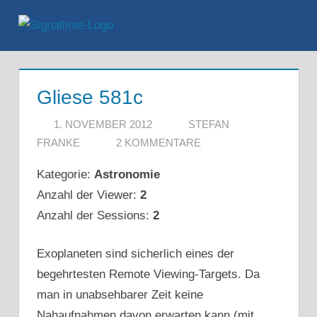
Zum
Inhalt
Menü
springen
Gliese 581c
1. NOVEMBER 2012
STEFAN
FRANKE
2 KOMMENTARE
Kategorie:
Astronomie
Anzahl der Viewer:
2
Anzahl der Sessions:
2
Exoplaneten sind sicherlich eines der
begehrtesten Remote Viewing-Targets. Da
man in unabsehbarer Zeit keine
Nahaufnahmen davon erwarten kann (mit