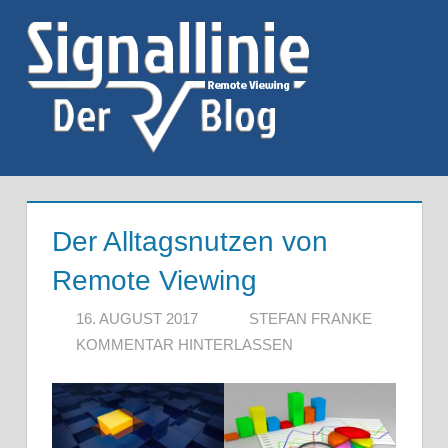
Zum
Inhalt
springen
Menü
Der Alltagsnutzen von
Remote Viewing
16. AUGUST 2017
STEFAN FRANKE
KOMMENTAR HINTERLASSEN