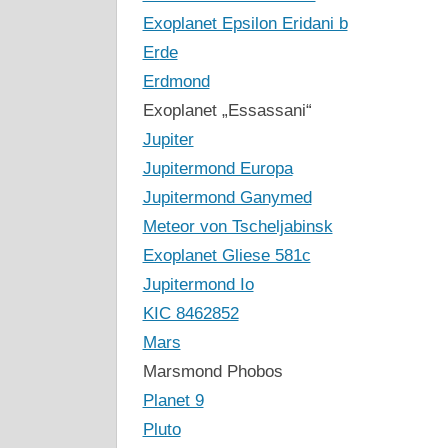
Exoplanet Epsilon Eridani b
Er
de
Erdmond
Exoplanet „Essassani“
Jupiter
Jupitermond Europa
Jupitermond Ganymed
Meteor von Tscheljabinsk
Exoplanet Gliese 581c
Jupitermond Io
KIC 8462852
Mars
Marsmond Phobos
Planet 9
Pluto