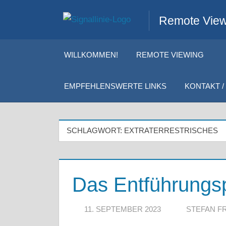
Zum
Remote Viewi
Inhalt
springen
WILLKOMMEN!
REMOTE VIEWING
EMPFEHLENSWERTE LINKS
KONTAKT / 
SCHLAGWORT:
EXTRATERRESTRISCHES
Das Entführungs
11. SEPTEMBER 2023
STEFAN F