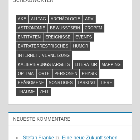
SCHLAGWÖRTER
AKE
ALLTAG
ARCHÄOLOGIE
ARV
ASTRONOMIE
BEWUSSTSEIN
CROPFM
ENTITÄTEN
EREIGNISSE
EVENTS
EXTRATERRESTRISCHES
HUMOR
INTERNET / VERNETZUNG
KALIBRIERUNGSTARGETS
LITERATUR
MAPPING
OPTIMA
ORTE
PERSONEN
PHYSIK
PHÄNOMENE
SONSTIGES
TASKING
TIERE
TRÄUME
ZEIT
NEUESTE KOMMENTARE
Stefan Franke
zu
Eine neue Zukunft sehen