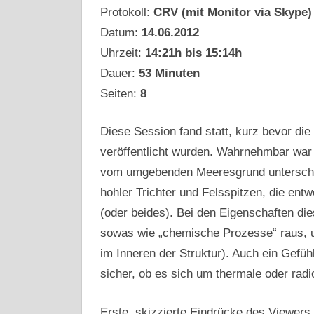
Protokoll:
CRV (mit Monitor via Skype)
Datum:
14.06.2012
Uhrzeit:
14:21h bis 15:14h
Dauer:
53 Minuten
Seiten:
8
Diese Session fand statt, kurz bevor di
veröffentlicht wurden. Wahrnehmbar war 
vom umgebenden Meeresgrund unterschei
hohler Trichter und Felsspitzen, die ent
(oder beides). Bei den Eigenschaften di
sowas wie „chemische Prozesse“ raus, u
im Inneren der Struktur). Auch ein Gefüh
sicher, ob es sich um thermale oder radi
Erste, skizzierte Eindrücke des Viewers