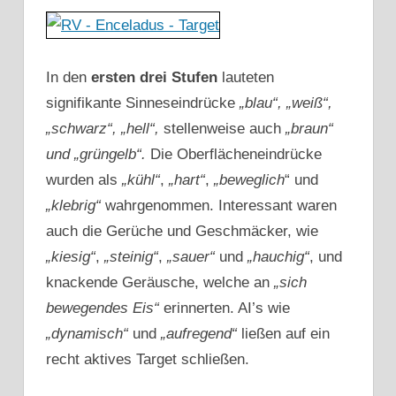
In den
ersten drei Stufen
lauteten
signifikante Sinneseindrücke
„blau“, „weiß“,
„schwarz“, „hell“,
stellenweise auch
„braun“
und „grüngelb“.
Die Oberflächeneindrücke
wurden als
„kühl“
,
„hart“
,
„beweglich
“ und
„klebrig“
wahrgenommen. Interessant waren
auch die Gerüche und Geschmäcker, wie
„kiesig“
,
„steinig“
,
„sauer“
und
„hauchig“
, und
knackende Geräusche, welche an
„sich
bewegendes Eis“
erinnerten. AI’s wie
„dynamisch“
und
„aufregend“
ließen auf ein
recht aktives Target schließen.