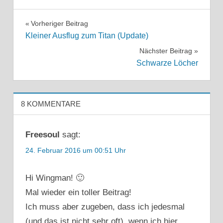
Beitragsnavigation
Vorheriger Beitrag
Kleiner Ausflug zum Titan (Update)
Nächster Beitrag
Schwarze Löcher
8 KOMMENTARE
Freesoul
sagt:
24. Februar 2016 um 00:51 Uhr
Hi Wingman! 🙂
Mal wieder ein toller Beitrag!
Ich muss aber zugeben, dass ich jedesmal
(und das ist nicht sehr oft), wenn ich hier