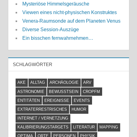
Mysteriöse Himmelsgeräusche
Viewen eines nicht-physischen Konstruktes
Venera-Raumsonde auf dem Planeten Venus
Diverse Session-Auszüge
Ein bisschen fernwahrnehmen…
SCHLAGWÖRTER
AKE
ALLTAG
ARCHÄOLOGIE
ARV
ASTRONOMIE
BEWUSSTSEIN
CROPFM
ENTITÄTEN
EREIGNISSE
EVENTS
EXTRATERRESTRISCHES
HUMOR
INTERNET / VERNETZUNG
KALIBRIERUNGSTARGETS
LITERATUR
MAPPING
OPTIMA
ORTE
PERSONEN
PHYSIK