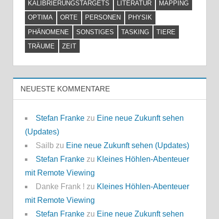
KALIBRIERUNGSTARGETS
LITERATUR
MAPPING
OPTIMA
ORTE
PERSONEN
PHYSIK
PHÄNOMENE
SONSTIGES
TASKING
TIERE
TRÄUME
ZEIT
NEUESTE KOMMENTARE
Stefan Franke
zu
Eine neue Zukunft sehen
(Updates)
Sailb
zu
Eine neue Zukunft sehen (Updates)
Stefan Franke
zu
Kleines Höhlen-Abenteuer
mit Remote Viewing
Danke Frank !
zu
Kleines Höhlen-Abenteuer
mit Remote Viewing
Stefan Franke
zu
Eine neue Zukunft sehen