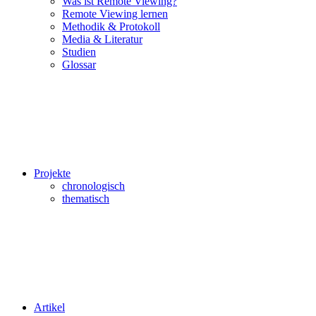
Was ist Remote Viewing?
Remote Viewing lernen
Methodik & Protokoll
Media & Literatur
Studien
Glossar
Projekte
chronologisch
thematisch
Artikel