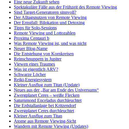
Eine neue Zukunft sehen
Spektakuläre Fälle aus der Frühzeit des Remote Viewing
Sind Target-Generatoren sinnvoll?
Der Alltagsnutzen von Remote Viewing
Der Ernstfall: Bilokation und Detoxing
Tipps für Solo-Sessions
Remote Viewing und Lottozahlen
Proxima Centauri b
Was Remote Viewing ist, und was nicht
Neuer Blog-Name
Die Entstehung von Kornkreisen
Reinschnuppern in Jupiter
Viewen eines Traumes
Was ist eigentlich ARV?
Schwarze Löcher
Reiki-Energiesystem
Kleiner Ausflug zum Titan (Update)
Neues aus der „Bar am Ende des Universums“
Zwergplanet Ceres – weiße Flecken
Saturnmond Enceladus durchleuchtet
Die Erdstallanlage bei Kritzendorf
Zwergplanet Ceres durchleuchtet
Kleiner Ausflug zum Titan
Atome aus Remote Viewing-Sicht
Wandern mit Remote Viewing (Updates)