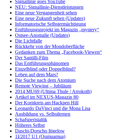
Signallinie goes YouTube
NEU: Signallinie-Dienstleistungen
Eine neue Vergangenheit sehen
Eine neue Zukunft sehen (Updates)
Informatorische Selbstermächtigung
Entführungsprojekt im Magazin „mystery“
Ostsee-Anomalie (Updates)
Die Lichtfalle
Rückkehr von der Mondoberfläche
Gedanken zum Thema „Facebook-Viewen“
Der Santilli-Film
Das Entführungsphänomen
Einzelblind oder Doppelblind?
Leben auf dem Mars?
Die Suche nach dem Atomium
Remote Viewing – Jubiläum
2014 MU69 (Ultima Thule / Arrokoth)
Artikel im NEXUS-Magazin 80
Der Kornkreis am Hackpen Hill
Leonardo DaVinci und die Mona Lisa
Ausbildung vs. Selbstlernen
Schafsperistaltik
Höheres Selbst
Daschi-Dorscho Itigelow
1I/2017 U1 (Oumuamua)