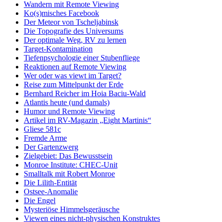
Wandern mit Remote Viewing
Ko(s)misches Facebook
Der Meteor von Tscheljabinsk
Die Topografie des Universums
Der optimale Weg, RV zu lernen
Target-Kontamination
Tiefenpsychologie einer Stubenfliege
Reaktionen auf Remote Viewing
Wer oder was viewt im Target?
Reise zum Mittelpunkt der Erde
Bernhard Reicher im Hoia Baciu-Wald
Atlantis heute (und damals)
Humor und Remote Viewing
Artikel im RV-Magazin „Eight Martinis“
Gliese 581c
Fremde Arme
Der Gartenzwerg
Zielgebiet: Das Bewusstsein
Monroe Institute: CHEC-Unit
Smalltalk mit Robert Monroe
Die Lilith-Entität
Ostsee-Anomalie
Die Engel
Mysteriöse Himmelsgeräusche
Viewen eines nicht-physischen Konstruktes