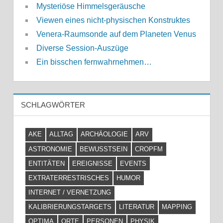
Mysteriöse Himmelsgeräusche
Viewen eines nicht-physischen Konstruktes
Venera-Raumsonde auf dem Planeten Venus
Diverse Session-Auszüge
Ein bisschen fernwahrnehmen…
SCHLAGWÖRTER
AKE
ALLTAG
ARCHÄOLOGIE
ARV
ASTRONOMIE
BEWUSSTSEIN
CROPFM
ENTITÄTEN
EREIGNISSE
EVENTS
EXTRATERRESTRISCHES
HUMOR
INTERNET / VERNETZUNG
KALIBRIERUNGSTARGETS
LITERATUR
MAPPING
OPTIMA
ORTE
PERSONEN
PHYSIK