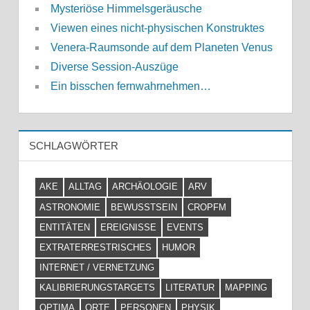
Mysteriöse Himmelsgeräusche
Viewen eines nicht-physischen Konstruktes
Venera-Raumsonde auf dem Planeten Venus
Diverse Session-Auszüge
Ein bisschen fernwahrnehmen…
SCHLAGWÖRTER
AKE
ALLTAG
ARCHÄOLOGIE
ARV
ASTRONOMIE
BEWUSSTSEIN
CROPFM
ENTITÄTEN
EREIGNISSE
EVENTS
EXTRATERRESTRISCHES
HUMOR
INTERNET / VERNETZUNG
KALIBRIERUNGSTARGETS
LITERATUR
MAPPING
OPTIMA
ORTE
PERSONEN
PHYSIK