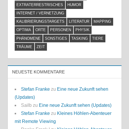
EXTRATERRESTRISCHES
HUMOR
INTERNET / VERNETZUNG
KALIBRIERUNGSTARGETS
LITERATUR
MAPPING
OPTIMA
ORTE
PERSONEN
PHYSIK
PHÄNOMENE
SONSTIGES
TASKING
TIERE
TRÄUME
ZEIT
NEUESTE KOMMENTARE
Stefan Franke
zu
Eine neue Zukunft sehen
(Updates)
Sailb
zu
Eine neue Zukunft sehen (Updates)
Stefan Franke
zu
Kleines Höhlen-Abenteuer
mit Remote Viewing