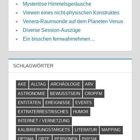
Mysteriöse Himmelsgeräusche
Viewen eines nicht-physischen Konstruktes
Venera-Raumsonde auf dem Planeten Venus
Diverse Session-Auszüge
Ein bisschen fernwahrnehmen…
SCHLAGWÖRTER
AKE
ALLTAG
ARCHÄOLOGIE
ARV
ASTRONOMIE
BEWUSSTSEIN
CROPFM
ENTITÄTEN
EREIGNISSE
EVENTS
EXTRATERRESTRISCHES
HUMOR
INTERNET / VERNETZUNG
KALIBRIERUNGSTARGETS
LITERATUR
MAPPING
OPTIMA
ORTE
PERSONEN
PHYSIK