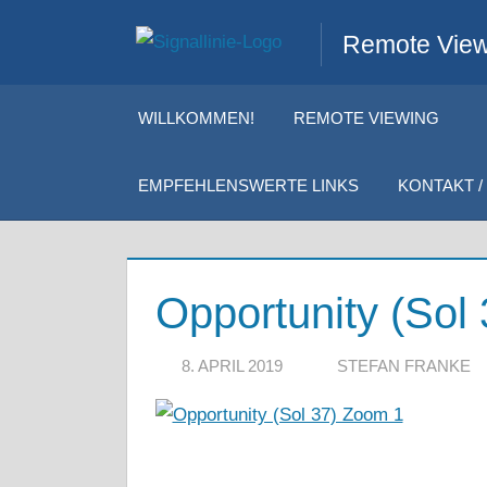
Zum
Remote Viewi
Inhalt
springen
WILLKOMMEN!
REMOTE VIEWING
EMPFEHLENSWERTE LINKS
KONTAKT / 
Opportunity (Sol
8. APRIL 2019
STEFAN FRANKE