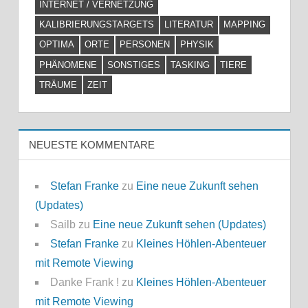
INTERNET / VERNETZUNG
KALIBRIERUNGSTARGETS
LITERATUR
MAPPING
OPTIMA
ORTE
PERSONEN
PHYSIK
PHÄNOMENE
SONSTIGES
TASKING
TIERE
TRÄUME
ZEIT
NEUESTE KOMMENTARE
Stefan Franke
zu
Eine neue Zukunft sehen
(Updates)
Sailb
zu
Eine neue Zukunft sehen (Updates)
Stefan Franke
zu
Kleines Höhlen-Abenteuer
mit Remote Viewing
Danke Frank !
zu
Kleines Höhlen-Abenteuer
mit Remote Viewing