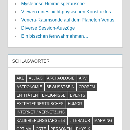
Mysteriöse Himmelsgeräusche
Viewen eines nicht-physischen Konstruktes
Venera-Raumsonde auf dem Planeten Venus
Diverse Session-Auszüge
Ein bisschen fernwahrnehmen…
SCHLAGWÖRTER
AKE
ALLTAG
ARCHÄOLOGIE
ARV
ASTRONOMIE
BEWUSSTSEIN
CROPFM
ENTITÄTEN
EREIGNISSE
EVENTS
EXTRATERRESTRISCHES
HUMOR
INTERNET / VERNETZUNG
KALIBRIERUNGSTARGETS
LITERATUR
MAPPING
OPTIMA
ORTE
PERSONEN
PHYSIK