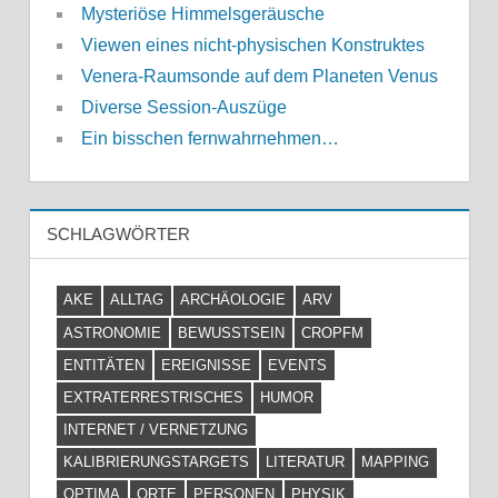
Mysteriöse Himmelsgeräusche
Viewen eines nicht-physischen Konstruktes
Venera-Raumsonde auf dem Planeten Venus
Diverse Session-Auszüge
Ein bisschen fernwahrnehmen…
SCHLAGWÖRTER
AKE
ALLTAG
ARCHÄOLOGIE
ARV
ASTRONOMIE
BEWUSSTSEIN
CROPFM
ENTITÄTEN
EREIGNISSE
EVENTS
EXTRATERRESTRISCHES
HUMOR
INTERNET / VERNETZUNG
KALIBRIERUNGSTARGETS
LITERATUR
MAPPING
OPTIMA
ORTE
PERSONEN
PHYSIK