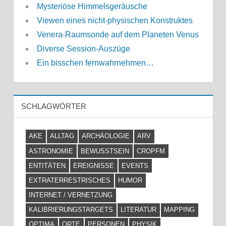
Mysteriöse Himmelsgeräusche
Viewen eines nicht-physischen Konstruktes
Venera-Raumsonde auf dem Planeten Venus
Diverse Session-Auszüge
Ein bisschen fernwahrnehmen…
SCHLAGWÖRTER
AKE
ALLTAG
ARCHÄOLOGIE
ARV
ASTRONOMIE
BEWUSSTSEIN
CROPFM
ENTITÄTEN
EREIGNISSE
EVENTS
EXTRATERRESTRISCHES
HUMOR
INTERNET / VERNETZUNG
KALIBRIERUNGSTARGETS
LITERATUR
MAPPING
OPTIMA
ORTE
PERSONEN
PHYSIK