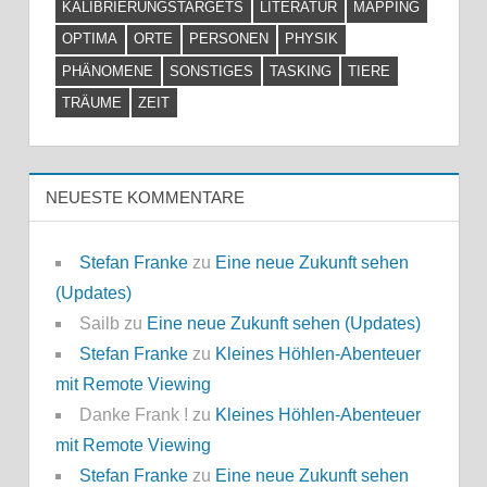
KALIBRIERUNGSTARGETS
LITERATUR
MAPPING
OPTIMA
ORTE
PERSONEN
PHYSIK
PHÄNOMENE
SONSTIGES
TASKING
TIERE
TRÄUME
ZEIT
NEUESTE KOMMENTARE
Stefan Franke
zu
Eine neue Zukunft sehen
(Updates)
Sailb
zu
Eine neue Zukunft sehen (Updates)
Stefan Franke
zu
Kleines Höhlen-Abenteuer
mit Remote Viewing
Danke Frank !
zu
Kleines Höhlen-Abenteuer
mit Remote Viewing
Stefan Franke
zu
Eine neue Zukunft sehen