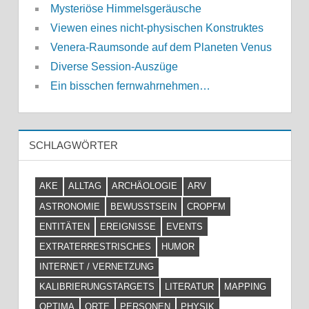
Mysteriöse Himmelsgeräusche
Viewen eines nicht-physischen Konstruktes
Venera-Raumsonde auf dem Planeten Venus
Diverse Session-Auszüge
Ein bisschen fernwahrnehmen…
SCHLAGWÖRTER
AKE
ALLTAG
ARCHÄOLOGIE
ARV
ASTRONOMIE
BEWUSSTSEIN
CROPFM
ENTITÄTEN
EREIGNISSE
EVENTS
EXTRATERRESTRISCHES
HUMOR
INTERNET / VERNETZUNG
KALIBRIERUNGSTARGETS
LITERATUR
MAPPING
OPTIMA
ORTE
PERSONEN
PHYSIK