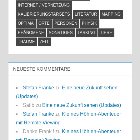
INTERNET / VERNETZUNG
KALIBRIERUNGSTARGETS
LITERATUR
MAPPING
OPTIMA
ORTE
PERSONEN
PHYSIK
PHÄNOMENE
SONSTIGES
TASKING
TIERE
TRÄUME
ZEIT
NEUESTE KOMMENTARE
Stefan Franke
zu
Eine neue Zukunft sehen
(Updates)
Sailb
zu
Eine neue Zukunft sehen (Updates)
Stefan Franke
zu
Kleines Höhlen-Abenteuer
mit Remote Viewing
Danke Frank !
zu
Kleines Höhlen-Abenteuer