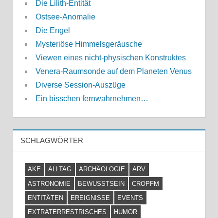
Die Lilith-Entität
Ostsee-Anomalie
Die Engel
Mysteriöse Himmelsgeräusche
Viewen eines nicht-physischen Konstruktes
Venera-Raumsonde auf dem Planeten Venus
Diverse Session-Auszüge
Ein bisschen fernwahrnehmen…
SCHLAGWÖRTER
AKE
ALLTAG
ARCHÄOLOGIE
ARV
ASTRONOMIE
BEWUSSTSEIN
CROPFM
ENTITÄTEN
EREIGNISSE
EVENTS
EXTRATERRESTRISCHES
HUMOR