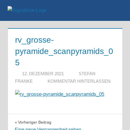
Zum
Inhalt
Menü
springen
rv_grosse-
pyramide_scanpyramids_0
5
12. DEZEMBER 2021
STEFAN
FRANKE
KOMMENTAR HINTERLASSEN
Beitragsnavigation
Vorheriger Beitrag
Eine neue Vergangenheit sehen