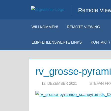
Zum
Remote Viewi
Inhalt
springen
WILLKOMMEN!
REMOTE VIEWING
EMPFEHLENSWERTE LINKS
KONTAKT / 
rv_grosse-pyram
12. DEZEMBER 2021
STEFAN FR