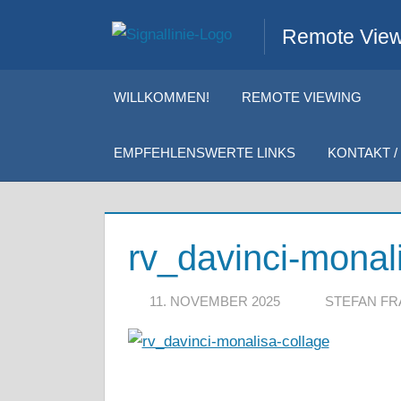
Zum
Remote Viewi
Inhalt
springen
WILLKOMMEN!
REMOTE VIEWING
EMPFEHLENSWERTE LINKS
KONTAKT / 
rv_davinci-monal
11. NOVEMBER 2025
STEFAN F