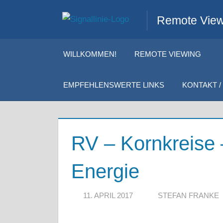
Zum
Remote Viewi
Inhalt
springen
WILLKOMMEN!
REMOTE VIEWING
EMPFEHLENSWERTE LINKS
KONTAKT / 
RV – Kornkreise
Energie
11. APRIL 2017
STEFAN FRANKE