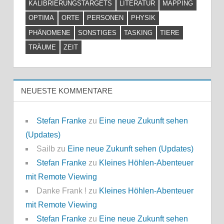
KALIBRIERUNGSTARGETS
LITERATUR
MAPPING
OPTIMA
ORTE
PERSONEN
PHYSIK
PHÄNOMENE
SONSTIGES
TASKING
TIERE
TRÄUME
ZEIT
NEUESTE KOMMENTARE
Stefan Franke
zu
Eine neue Zukunft sehen
(Updates)
Sailb
zu
Eine neue Zukunft sehen (Updates)
Stefan Franke
zu
Kleines Höhlen-Abenteuer
mit Remote Viewing
Danke Frank !
zu
Kleines Höhlen-Abenteuer
mit Remote Viewing
Stefan Franke
zu
Eine neue Zukunft sehen