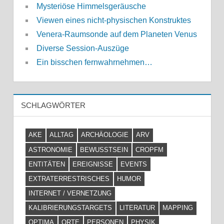
Mysteriöse Himmelsgeräusche
Viewen eines nicht-physischen Konstruktes
Venera-Raumsonde auf dem Planeten Venus
Diverse Session-Auszüge
Ein bisschen fernwahrnehmen…
SCHLAGWÖRTER
AKE
ALLTAG
ARCHÄOLOGIE
ARV
ASTRONOMIE
BEWUSSTSEIN
CROPFM
ENTITÄTEN
EREIGNISSE
EVENTS
EXTRATERRESTRISCHES
HUMOR
INTERNET / VERNETZUNG
KALIBRIERUNGSTARGETS
LITERATUR
MAPPING
OPTIMA
ORTE
PERSONEN
PHYSIK