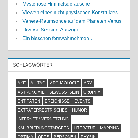
Mysteriöse Himmelsgeräusche
Viewen eines nicht-physischen Konstruktes
Venera-Raumsonde auf dem Planeten Venus
Diverse Session-Auszüge
Ein bisschen fernwahrnehmen…
SCHLAGWÖRTER
AKE
ALLTAG
ARCHÄOLOGIE
ARV
ASTRONOMIE
BEWUSSTSEIN
CROPFM
ENTITÄTEN
EREIGNISSE
EVENTS
EXTRATERRESTRISCHES
HUMOR
INTERNET / VERNETZUNG
KALIBRIERUNGSTARGETS
LITERATUR
MAPPING
OPTIMA
ORTE
PERSONEN
PHYSIK