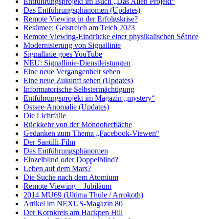
Entführungsprojekt im Buch „Das Alien Projekt“
Das Entführungsphänomen (Updates)
Remote Viewing in der Erfolgskrise?
Resümee: Geistreich am Teich 2023
Remote Viewing-Eindrücke einer physikalischen Séance
Modernisierung von Signallinie
Signallinie goes YouTube
NEU: Signallinie-Dienstleistungen
Eine neue Vergangenheit sehen
Eine neue Zukunft sehen (Updates)
Informatorische Selbstermächtigung
Entführungsprojekt im Magazin „mystery“
Ostsee-Anomalie (Updates)
Die Lichtfalle
Rückkehr von der Mondoberfläche
Gedanken zum Thema „Facebook-Viewen“
Der Santilli-Film
Das Entführungsphänomen
Einzelblind oder Doppelblind?
Leben auf dem Mars?
Die Suche nach dem Atomium
Remote Viewing – Jubiläum
2014 MU69 (Ultima Thule / Arrokoth)
Artikel im NEXUS-Magazin 80
Der Kornkreis am Hackpen Hill