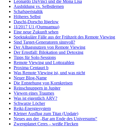
Leonardo DaVinci und die Mona Lisa
Ausbildung vs. Selbstlernen
Schafsperistaltik
Höheres Selbst
Daschi-Dorscho Itigelow
1I/2017 U1 (Oumuamua)
Eine neue Zukunft sehen
Spektakuläre Fälle aus der Frühzeit des Remote Viewing
Sind Target-Generatoren sinnvoll?
Der Alltagsnutzen von Remote Viewing
Der Ernstfall: Bilokation und Detoxing
Tipps für Solo-Sessions
Remote Viewing und Lottozahlen
Proxima Centauri b
Was Remote Viewing ist, und was nicht
Neuer Blog-Name
Die Entstehung von Kornkreisen
Reinschnuppern in Jupiter
Viewen eines Traumes
Was ist eigentlich ARV?
Schwarze Löcher
Reiki-Energiesystem
Kleiner Ausflug zum Titan (Update)
Neues aus der „Bar am Ende des Universums“
Zwergplanet Ceres – weiße Flecken