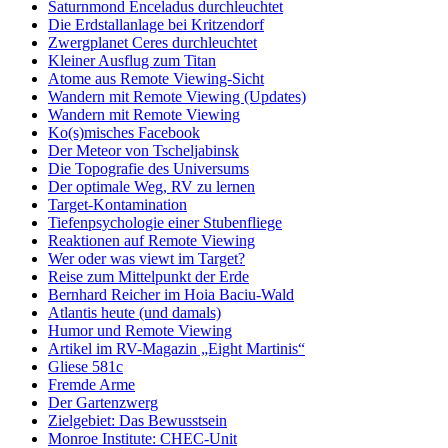
Saturnmond Enceladus durchleuchtet
Die Erdstallanlage bei Kritzendorf
Zwergplanet Ceres durchleuchtet
Kleiner Ausflug zum Titan
Atome aus Remote Viewing-Sicht
Wandern mit Remote Viewing (Updates)
Wandern mit Remote Viewing
Ko(s)misches Facebook
Der Meteor von Tscheljabinsk
Die Topografie des Universums
Der optimale Weg, RV zu lernen
Target-Kontamination
Tiefenpsychologie einer Stubenfliege
Reaktionen auf Remote Viewing
Wer oder was viewt im Target?
Reise zum Mittelpunkt der Erde
Bernhard Reicher im Hoia Baciu-Wald
Atlantis heute (und damals)
Humor und Remote Viewing
Artikel im RV-Magazin „Eight Martinis“
Gliese 581c
Fremde Arme
Der Gartenzwerg
Zielgebiet: Das Bewusstsein
Monroe Institute: CHEC-Unit