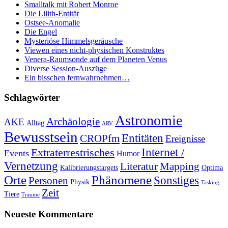
Smalltalk mit Robert Monroe
Die Lilith-Entität
Ostsee-Anomalie
Die Engel
Mysteriöse Himmelsgeräusche
Viewen eines nicht-physischen Konstruktes
Venera-Raumsonde auf dem Planeten Venus
Diverse Session-Auszüge
Ein bisschen fernwahrnehmen…
Schlagwörter
Astronomie
Archäologie
AKE
Alltag
ARV
Bewusstsein
Entitäten
CROPfm
Ereignisse
Internet /
Extraterrestrisches
Events
Humor
Vernetzung
Mapping
Literatur
Kalibrierungstargets
Optima
Orte
Phänomene
Sonstiges
Personen
Physik
Tasking
Zeit
Tiere
Träume
Neueste Kommentare