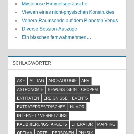
Mysteriöse Himmelsgeräusche
Viewen eines nicht-physischen Konstruktes
Venera-Raumsonde auf dem Planeten Venus
Diverse Session-Auszüge
Ein bisschen fernwahrnehmen…
SCHLAGWÖRTER
AKE
ALLTAG
ARCHÄOLOGIE
ARV
ASTRONOMIE
BEWUSSTSEIN
CROPFM
ENTITÄTEN
EREIGNISSE
EVENTS
EXTRATERRESTRISCHES
HUMOR
INTERNET / VERNETZUNG
KALIBRIERUNGSTARGETS
LITERATUR
MAPPING
OPTIMA
ORTE
PERSONEN
PHYSIK