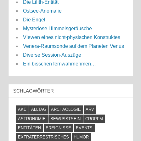
Die Lilith-Entität
Ostsee-Anomalie
Die Engel
Mysteriöse Himmelsgeräusche
Viewen eines nicht-physischen Konstruktes
Venera-Raumsonde auf dem Planeten Venus
Diverse Session-Auszüge
Ein bisschen fernwahrnehmen…
SCHLAGWÖRTER
AKE
ALLTAG
ARCHÄOLOGIE
ARV
ASTRONOMIE
BEWUSSTSEIN
CROPFM
ENTITÄTEN
EREIGNISSE
EVENTS
EXTRATERRESTRISCHES
HUMOR