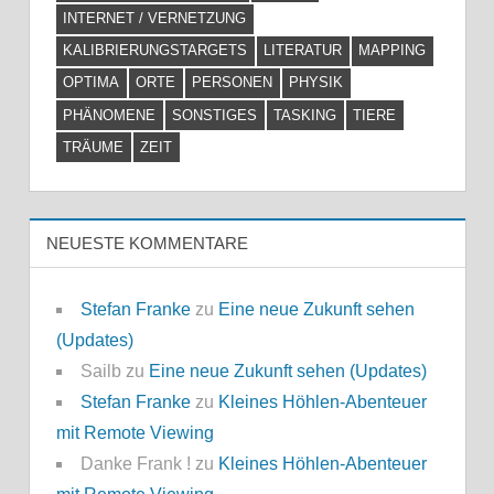
INTERNET / VERNETZUNG
KALIBRIERUNGSTARGETS
LITERATUR
MAPPING
OPTIMA
ORTE
PERSONEN
PHYSIK
PHÄNOMENE
SONSTIGES
TASKING
TIERE
TRÄUME
ZEIT
NEUESTE KOMMENTARE
Stefan Franke
zu
Eine neue Zukunft sehen
(Updates)
Sailb
zu
Eine neue Zukunft sehen (Updates)
Stefan Franke
zu
Kleines Höhlen-Abenteuer
mit Remote Viewing
Danke Frank !
zu
Kleines Höhlen-Abenteuer