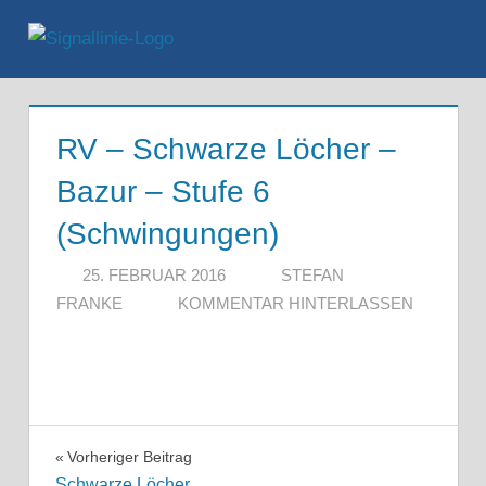
Zum
Inhalt
Menü
springen
RV – Schwarze Löcher –
Bazur – Stufe 6
(Schwingungen)
25. FEBRUAR 2016
STEFAN
FRANKE
KOMMENTAR HINTERLASSEN
Beitragsnavigation
Vorheriger Beitrag
Schwarze Löcher