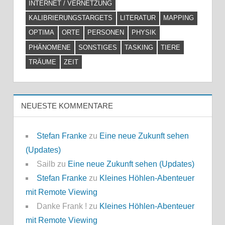
INTERNET / VERNETZUNG
KALIBRIERUNGSTARGETS
LITERATUR
MAPPING
OPTIMA
ORTE
PERSONEN
PHYSIK
PHÄNOMENE
SONSTIGES
TASKING
TIERE
TRÄUME
ZEIT
NEUESTE KOMMENTARE
Stefan Franke
zu
Eine neue Zukunft sehen
(Updates)
Sailb
zu
Eine neue Zukunft sehen (Updates)
Stefan Franke
zu
Kleines Höhlen-Abenteuer
mit Remote Viewing
Danke Frank !
zu
Kleines Höhlen-Abenteuer
mit Remote Viewing