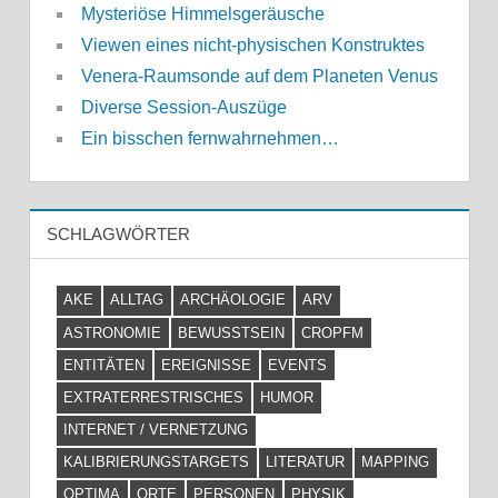
Mysteriöse Himmelsgeräusche
Viewen eines nicht-physischen Konstruktes
Venera-Raumsonde auf dem Planeten Venus
Diverse Session-Auszüge
Ein bisschen fernwahrnehmen…
SCHLAGWÖRTER
AKE
ALLTAG
ARCHÄOLOGIE
ARV
ASTRONOMIE
BEWUSSTSEIN
CROPFM
ENTITÄTEN
EREIGNISSE
EVENTS
EXTRATERRESTRISCHES
HUMOR
INTERNET / VERNETZUNG
KALIBRIERUNGSTARGETS
LITERATUR
MAPPING
OPTIMA
ORTE
PERSONEN
PHYSIK