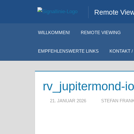
Zum
Remote Viewi
Inhalt
springen
WILLKOMMEN!
REMOTE VIEWING
EMPFEHLENSWERTE LINKS
KONTAKT / 
rv_jupitermond-i
21. JANUAR 2026
STEFAN FRAN