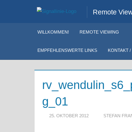
Zum
Remote Viewi
Inhalt
springen
WILLKOMMEN!
REMOTE VIEWING
EMPFEHLENSWERTE LINKS
KONTAKT / 
rv_wendulin_s6
g_01
25. OKTOBER 2012
STEFAN FRA