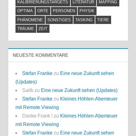
KALIBRIERUNGSTARGETS
LITERATUR
MAPPING
OPTIMA
ORTE
PERSONEN
PHYSIK
PHÄNOMENE
SONSTIGES
TASKING
TIERE
TRÄUME
ZEIT
NEUESTE KOMMENTARE
Stefan Franke
zu
Eine neue Zukunft sehen
(Updates)
Sailb
zu
Eine neue Zukunft sehen (Updates)
Stefan Franke
zu
Kleines Höhlen-Abenteuer
mit Remote Viewing
Danke Frank !
zu
Kleines Höhlen-Abenteuer
mit Remote Viewing
Stefan Franke
zu
Eine neue Zukunft sehen