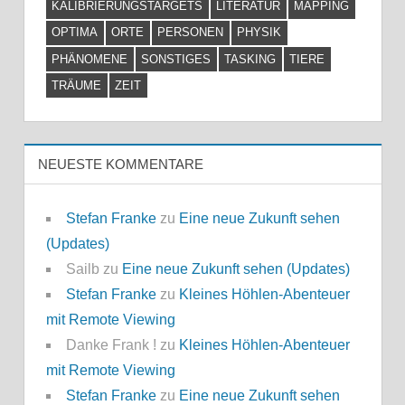
KALIBRIERUNGSTARGETS
LITERATUR
MAPPING
OPTIMA
ORTE
PERSONEN
PHYSIK
PHÄNOMENE
SONSTIGES
TASKING
TIERE
TRÄUME
ZEIT
NEUESTE KOMMENTARE
Stefan Franke
zu
Eine neue Zukunft sehen
(Updates)
Sailb
zu
Eine neue Zukunft sehen (Updates)
Stefan Franke
zu
Kleines Höhlen-Abenteuer
mit Remote Viewing
Danke Frank !
zu
Kleines Höhlen-Abenteuer
mit Remote Viewing
Stefan Franke
zu
Eine neue Zukunft sehen