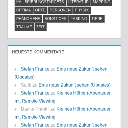
KALIBRIERUNGSTARGETS
LITERATUR
MAPPING
OPTIMA
ORTE
PERSONEN
PHYSIK
PHÄNOMENE
SONSTIGES
TASKING
TIERE
TRÄUME
ZEIT
NEUESTE KOMMENTARE
Stefan Franke
zu
Eine neue Zukunft sehen
(Updates)
Sailb
zu
Eine neue Zukunft sehen (Updates)
Stefan Franke
zu
Kleines Höhlen-Abenteuer
mit Remote Viewing
Danke Frank !
zu
Kleines Höhlen-Abenteuer
mit Remote Viewing
Stefan Franke
zu
Eine neue Zukunft sehen