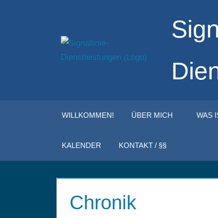
Zum
Sign
Inhalt
springen
Dien
WILLKOMMEN!
ÜBER MICH
WAS 
KALENDER
KONTAKT / §§
Chronik