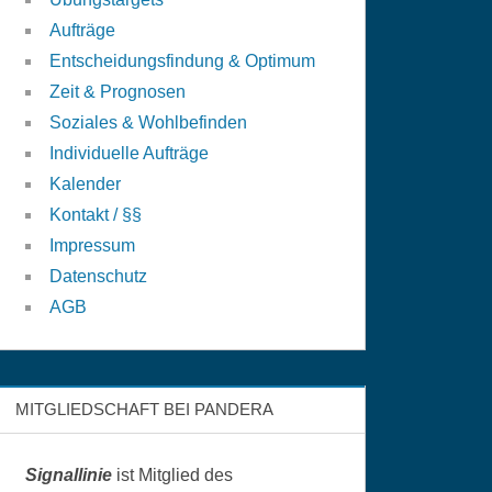
Aufträge
Entscheidungsfindung & Optimum
Zeit & Prognosen
Soziales & Wohlbefinden
Individuelle Aufträge
Kalender
Kontakt / §§
Impressum
Datenschutz
AGB
MITGLIEDSCHAFT BEI PANDERA
Signallinie
ist Mitglied des