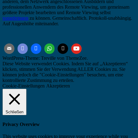
anderen, dem Netzwerk angeschlossenen Ausbildern und
professionellen Anwendern des Remote Viewing, um gemeinsam
größere Projekte bearbeiten und Remote Viewing selbst
voranbringen
zu können. Gemeinschaftlich. Protokoll-unabhängig.
Auf Augenhöhe miteinander.
WordPress-Theme: Treville von ThemeZee.
Diese Website verwendet Cookies. Indem Sie auf „Akzeptieren“
klicken, stimmen Sie der Verwendung ALLER Cookies zu. Sie
können jedoch die "Cookie-Einstellungen" besuchen, um eine
kontrollierte Zustimmung zu erteilen.
Cookie-Einstellungen
Akzeptieren
Schließen
Privacy Overview
This website uses cookies to improve your experience while you