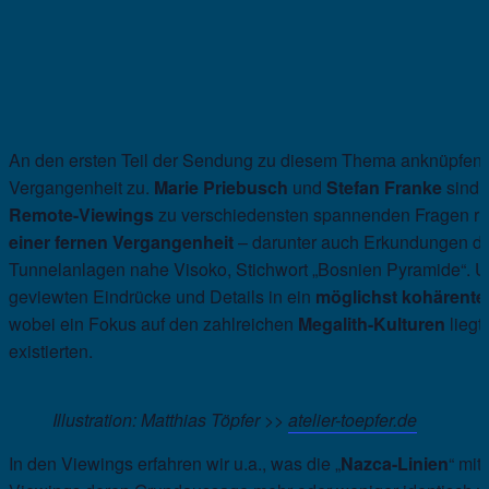
An den ersten Teil der Sendung zu diesem Thema anknüpfend
Vergangenheit zu.
Marie Priebusch
und
Stefan Franke
sind
Remote-Viewings
zu verschiedensten spannenden Fragen r
einer fernen Vergangenheit
– darunter auch Erkundungen de
Tunnelanlagen nahe Visoko, Stichwort „Bosnien Pyramide“. Und
geviewten Eindrücke und Details in ein
möglichst kohärente
wobei ein Fokus auf den zahlreichen
Megalith-Kulturen
liegt
existierten.
Illustration: Matthias Töpfer >>
atelier-toepfer.de
In den Viewings erfahren wir u.a., was die „
Nazca-Linien
“ mit