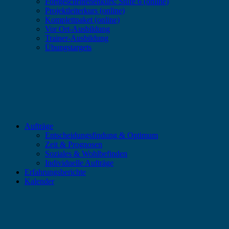
Fortgeschrittenenkurs: Stufe 6 (online)
Projektleiterkurs (online)
Komplettpaket (online)
Vor Ort-Ausbildung
Trainer-Ausbildung
Übungstargets
Aufträge
Entscheidungsfindung & Optimum
Zeit & Prognosen
Soziales & Wohlbefinden
Individuelle Aufträge
Erfahrungsberichte
Kalender