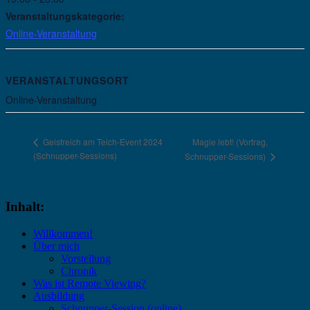
Veranstaltungskategorie:
Online-Veranstaltung
VERANSTALTUNGSORT
Online-Veranstaltung
Magie lebt! (Vortrag,
Geistreich am Teich-Event 2024
(Schnupper-Sessions)
Schnupper-Sessions)
Inhalt:
Willkommen!
Über mich
Vorstellung
Chronik
Was ist Remote Viewing?
Ausbildung
Schnupper-Session (online)