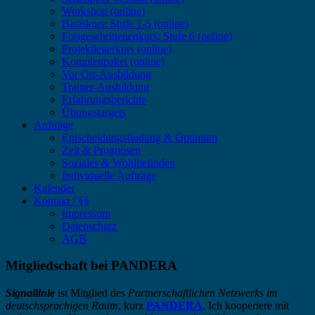
Workshop (online)
Basiskurs: Stufe 1-5 (online)
Fortgeschrittenenkurs: Stufe 6 (online)
Projektleiterkurs (online)
Komplettpaket (online)
Vor Ort-Ausbildung
Trainer-Ausbildung
Erfahrungsberichte
Übungstargets
Aufträge
Entscheidungsfindung & Optimum
Zeit & Prognosen
Soziales & Wohlbefinden
Individuelle Aufträge
Kalender
Kontakt / §§
Impressum
Datenschutz
AGB
Mitgliedschaft bei PANDERA
Signallinie
ist Mitglied des
Partnerschaftlichen Netzwerks im
deutschsprachigen Raum
, kurz
PANDERA
. Ich kooperiere mit