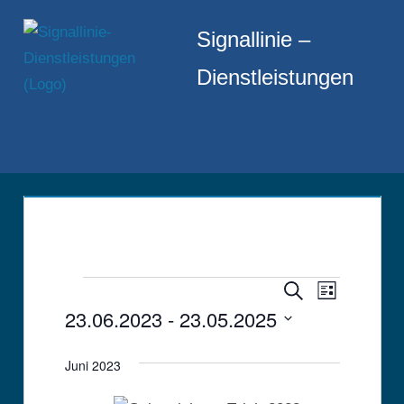
Zum
Signallinie –
Inhalt
springen
Dienstleistungen
Menü
Veranst
Veranstaltungen
Veranstalt
Suche
Liste
23.06.2023
 - 
23.05.2025
Ansicht
Suche
Datum
Navigat
und
Juni 2023
wählen.
Ansichten,